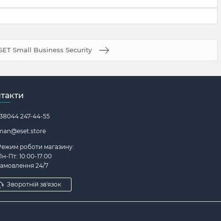
SET Small Business Security
такти
38044 247-44-55
man@eset.store
Режим роботи магазину:
н-Пт: 10:00-17:00
замовлення 24/7
Зворотній зв'язок