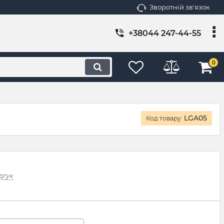
Зворотній зв'язок
+38044 247-44-55
0
LGA05
Код товару:
дгук