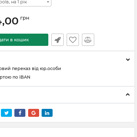
оїв, на 1 рік
4,00
грн
дати в кошик
овий переказ від юр.особи
артою по iBAN